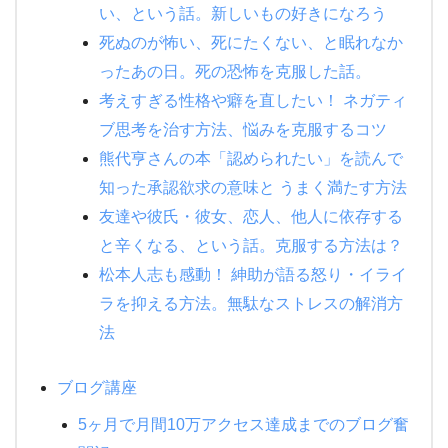
い、という話。新しいもの好きになろう
死ぬのが怖い、死にたくない、と眠れなか
ったあの日。死の恐怖を克服した話。
考えすぎる性格や癖を直したい！ ネガティ
ブ思考を治す方法、悩みを克服するコツ
熊代亨さんの本「認められたい」を読んで
知った承認欲求の意味と うまく満たす方法
友達や彼氏・彼女、恋人、他人に依存する
と辛くなる、という話。克服する方法は？
松本人志も感動！ 紳助が語る怒り・イライ
ラを抑える方法。無駄なストレスの解消方
法
ブログ講座
5ヶ月で月間10万アクセス達成までのブログ奮