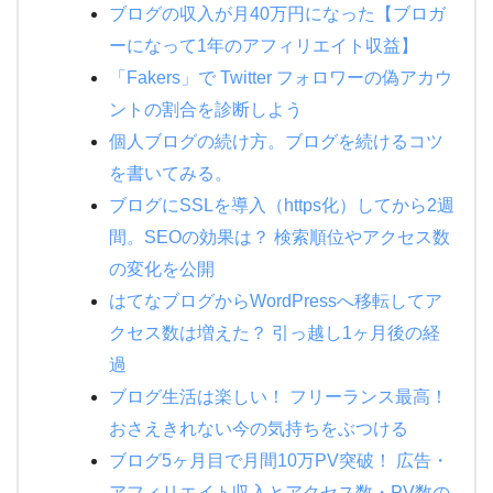
ブログの収入が月40万円になった【ブロガ
ーになって1年のアフィリエイト収益】
「Fakers」で Twitter フォロワーの偽アカウ
ントの割合を診断しよう
個人ブログの続け方。ブログを続けるコツ
を書いてみる。
ブログにSSLを導入（https化）してから2週
間。SEOの効果は？ 検索順位やアクセス数
の変化を公開
はてなブログからWordPressへ移転してア
クセス数は増えた？ 引っ越し1ヶ月後の経
過
ブログ生活は楽しい！ フリーランス最高！
おさえきれない今の気持ちをぶつける
ブログ5ヶ月目で月間10万PV突破！ 広告・
アフィリエイト収入とアクセス数・PV数の