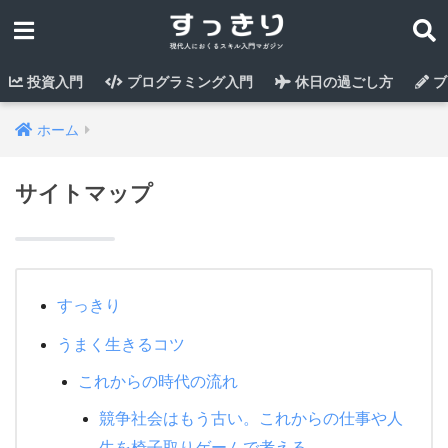
投資入門
プログラミング入門
休日の過ごし方
ブ
ホーム
サイトマップ
すっきり
うまく生きるコツ
これからの時代の流れ
競争社会はもう古い。これからの仕事や人
生を椅子取りゲームで考える