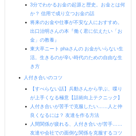
3分でわかるお金の起源と歴史。お金とは何
か？ 信用で成り立つお金の話
将来のお金や仕事が不安な人におすすめ。
出口治明さんの本『働く君に伝えたい「お
金」の教養』
東大卒ニート phaさんの お金がいらない生
活。生きるのが辛い時代のための自由な生
き方
人付き合いのコツ
【すべらない話】兵動さんから学ぶ、喋り
が上手くなる極意【話術向上テクニック】
人付き合いが苦手で克服したい……人と仲
良くなるには？ 友達を作る方法
人間関係が疲れる、人付き合いが苦手……
友達や会社での面倒な関係を克服するコツ