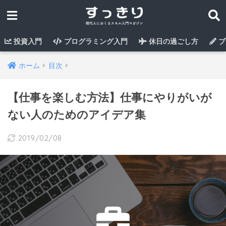
投資入門
プログラミング入門
休日の過ごし方
ブ
ホーム
目次
【仕事を楽しむ方法】仕事にやりがいが
ない人のためのアイデア集
2019/02/08