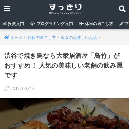
投資入門
プログラミング入門
休日の過ごし方
ブ
ホーム
休日の過ごし方
東京の美味しいお店
渋谷で焼き鳥なら大衆居酒屋「鳥竹」が
おすすめ！ 人気の美味しい老舗の飲み屋
です
2018/03/13