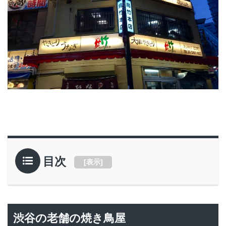
目次
[
表示
]
渋谷の老舗の焼き鳥屋