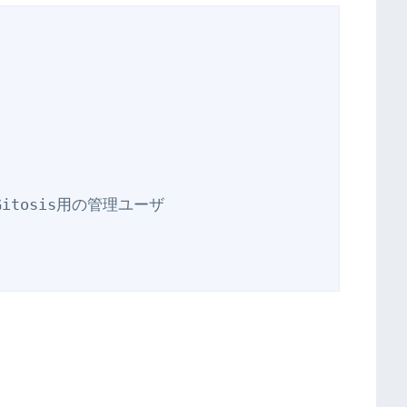


is(Gitosis用の管理ユーザ