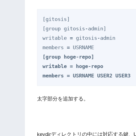
[gitosis]

[group gitosis-admin]

writable = gitosis-admin

[group hoge-repo]

writable = hoge-repo

members = USRNAME USER2 USER3
太字部分を追加する。
keydirディレクトリの中には対応する鍵、USE