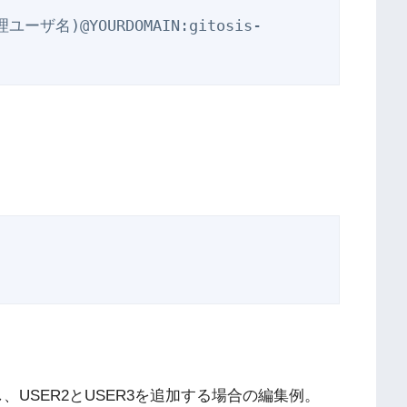
管理ユーザ名)@YOURDOMAIN:gitosis-
し、USER2とUSER3を追加する場合の編集例。