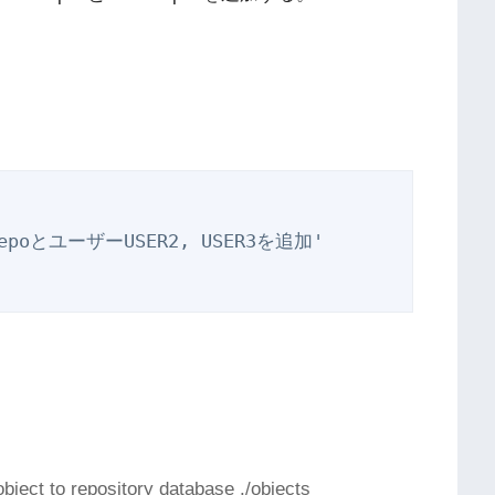
repoとユーザーUSER2, USER3を追加'

object to repository database ./objects