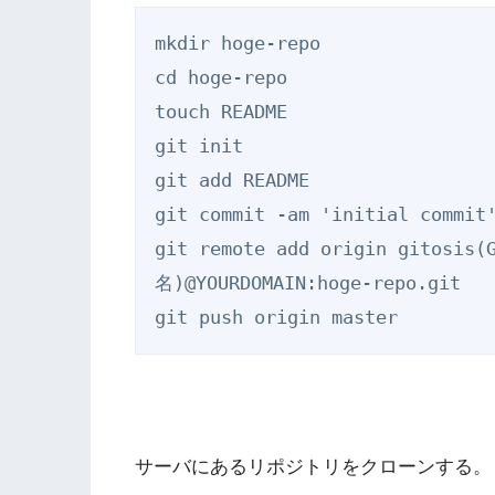
mkdir hoge-repo

cd hoge-repo

touch README

git init

git add README

git commit -am 'initial commit'
git remote add origin gitos
名)@YOURDOMAIN:hoge-repo.git

サーバにあるリポジトリをクローンする。