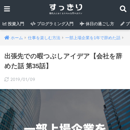
投資入門
プログラミング入門
休日の過ごし方
ブ
ホーム
仕事を楽しむ方法
一部上場企業を1年で辞めた話
出張先での暇つぶしアイデア【会社を辞
めた話 第35話】
2019/01/09