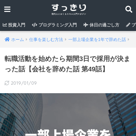
投資入門
プログラミング入門
休日の過ごし方
ブ
ホーム
仕事を楽しむ方法
一部上場企業を1年で辞めた話
転職活動を始めたら期間3日で採用が決ま
った話【会社を辞めた話 第49話】
2019/01/09