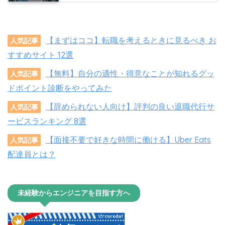
【まずはココ】転職を考えるときに見るべき お
人気記事
すすめサイト 12選
【無料】自分の適性・得意なことが知れるグッ
人気記事
ドポイント診断をやってみた
【辞められない人向け】評判の良い退職代行サ
人気記事
ービスランキング 8選
【面接不要で好きな時間に働ける】Uber Eats
人気記事
配達員とは？
未経験からエンジニアを目指す方へ