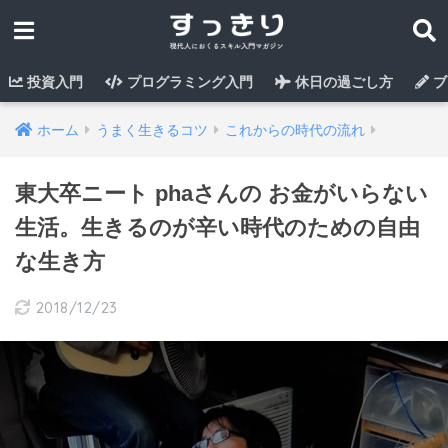
投資入門
プログラミング入門
休日の過ごし方
ブ
ホーム
うまく生きるコツ
これからの時代の流れ
東大卒ニート phaさんの お金がいらない
生活。生きるのが辛い時代のための自由
な生き方
2018/12/23