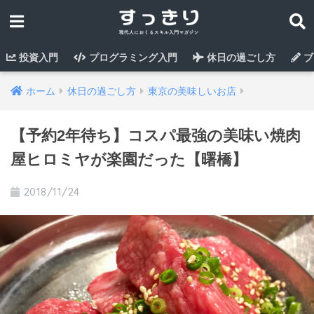
投資入門
プログラミング入門
休日の過ごし方
ブ
ホーム
休日の過ごし方
東京の美味しいお店
【予約2年待ち】コスパ最強の美味い焼肉
屋ヒロミヤが楽園だった【曙橋】
2018/11/24