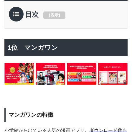
目次
[
表示
]
1位 マンガワン
マンガワンの特徴
小学館から出ている人気の漫画アプリ。
ダウンロード数も