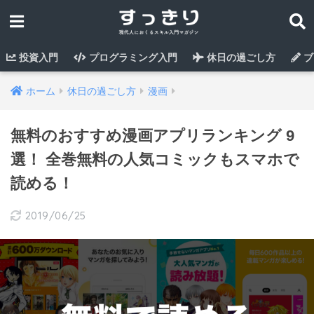
投資入門
プログラミング入門
休日の過ごし方
ブ
ホーム
休日の過ごし方
漫画
無料のおすすめ漫画アプリランキング 9
選！ 全巻無料の人気コミックもスマホで
読める！
2019/06/25