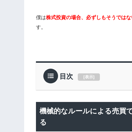
僕は
株式投資の場合、必ずしもそうではな
す。
目次
[
表示
]
機械的なルールによる売買
る