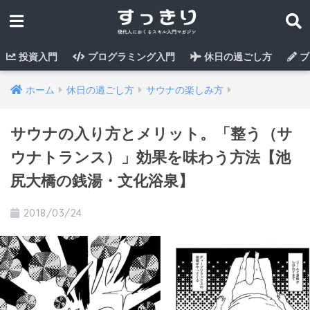
投資入門
プログラミング入門
休日の過ごし方
ブ
ホーム
休日の過ごし方
サウナの楽しみ方
サウナの入り方とメリット。「整う（サ
ウナトランス）」効果を味わう方法【池
尻大橋の銭湯・文化浴泉】
2018/03/24