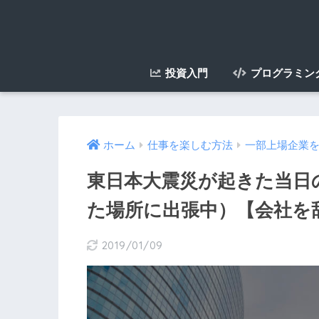
投資入門
プログラミン
ホーム
仕事を楽しむ方法
一部上場企業を
東日本大震災が起きた当日
た場所に出張中）【会社を辞
2019/01/09