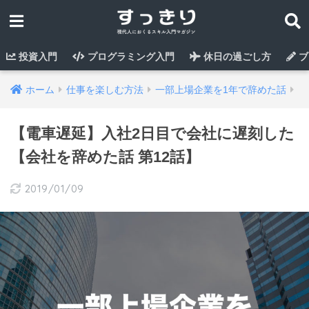
投資入門
プログラミング入門
休日の過ごし方
ブ
ホーム
仕事を楽しむ方法
一部上場企業を1年で辞めた話
【電車遅延】入社2日目で会社に遅刻した
【会社を辞めた話 第12話】
2019/01/09