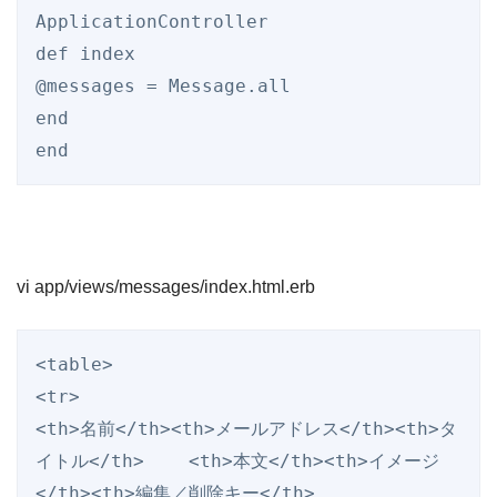
ApplicationController
def
index
@messages
 = 
Message
end
end
vi app/views/messages/index.html.erb
<
table
>
<
tr
>
<
th
>
名前
</
th
><
th
>
メールアドレス
</
th
><
th
>
タ
イトル
</
th
>
<
th
>
本文
</
th
><
th
>
イメージ
</
th
><
th
>
編集／削除キー
</
th
>