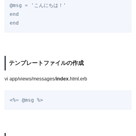
@msg
 = 
'
こんにちは！
'
end
end
テンプレートファイルの作成
vi app/views/messages/
index
.html.erb
<%=
 @msg
 %>