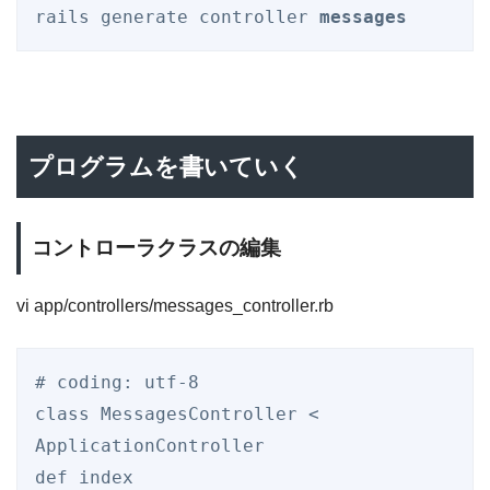
rails generate controller 
messages
プログラムを書いていく
コントローラクラスの編集
vi app/controllers/messages_controller.rb
# coding: utf-8
class
MessagesController
 < 
ApplicationController
def
index