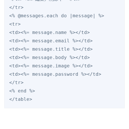
</
tr
>
<% @messages.each do |message| %>
<
tr
>
<
td
><%=
 message.name
 %></
td
>
<
td
><%=
 message.email
 %></
td
>
<
td
><%=
 message.title
 %></
td
>
<
td
><%=
 message.body
 %></
td
>
<
td
><%=
 message.image
 %></
td
>
<
td
><%=
 message.password
 %></
td
>
</
tr
>
<% end %>
</
table
>