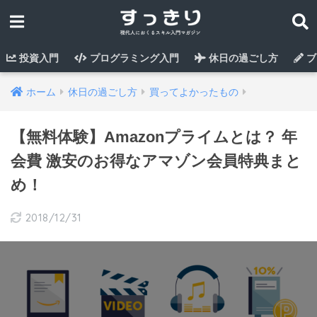
投資入門
プログラミング入門
休日の過ごし方
ブ
ホーム
休日の過ごし方
買ってよかったもの
【無料体験】Amazonプライムとは？ 年
会費 激安のお得なアマゾン会員特典まと
め！
2018/12/31