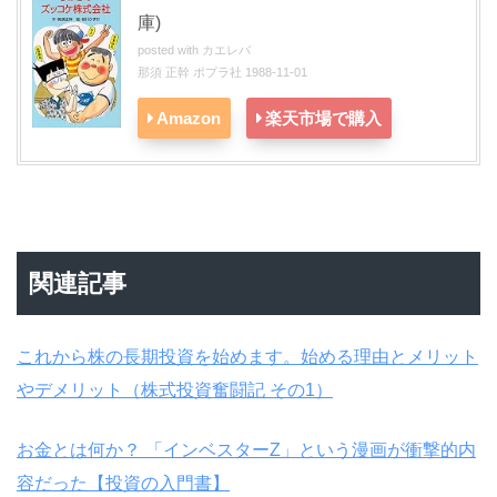
庫)
posted with
カエレバ
那須 正幹 ポプラ社 1988-11-01
Amazon
楽天市場で購入
関連記事
これから株の長期投資を始めます。始める理由とメリット
やデメリット（株式投資奮闘記 その1）
お金とは何か？ 「インベスターZ」という漫画が衝撃的内
容だった【投資の入門書】