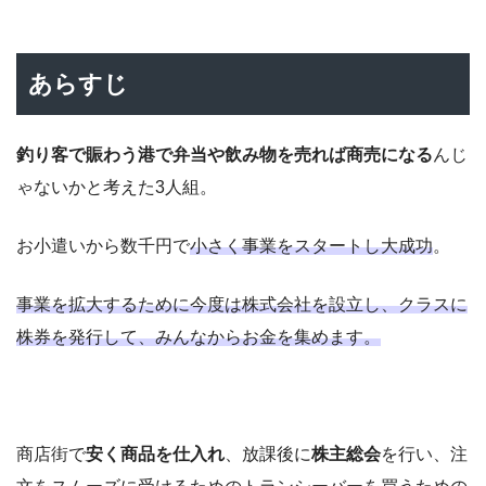
あらすじ
釣り客で賑わう港で弁当や飲み物を売れば商売になる
んじ
ゃないかと考えた3人組。
お小遣いから数千円で
小さく事業をスタートし大成功
。
事業を拡大するために今度は株式会社を設立し、クラスに
株券を発行して、みんなからお金を集めます。
商店街で
安く商品を仕入れ
、放課後に
株主総会
を行い、注