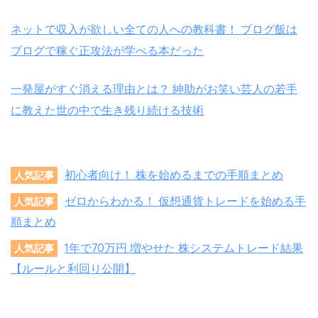
ネットで収入が欲しい全ての人への教科書！ ブログ飯は
ブログで稼ぐ正攻法が学べる本だった
一発屋がすぐ消える理由とは？ 紳助がお笑い芸人の若手
に教えた世の中で生き残り続ける技術
初心者向け！ 株を始めるまでの手順まとめ
人気記事
ゼロからわかる！ 仮想通貨トレードを始める手
人気記事
順まとめ
1年で70万円 増やせた 株システムトレード結果
人気記事
【ルールと利回り公開】