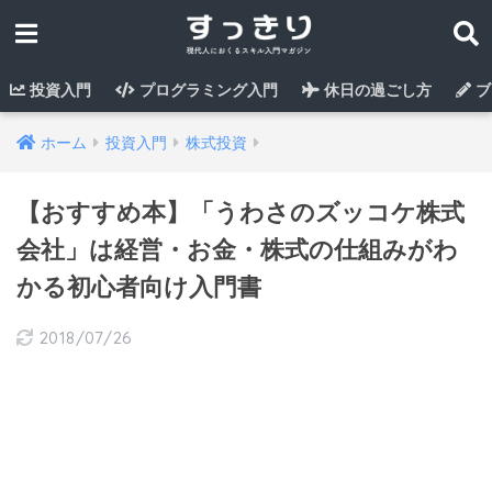
投資入門
プログラミング入門
休日の過ごし方
ブ
ホーム
投資入門
株式投資
【おすすめ本】「うわさのズッコケ株式
会社」は経営・お金・株式の仕組みがわ
かる初心者向け入門書
2018/07/26