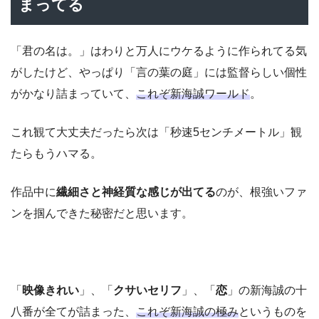
まってる
「君の名は。」はわりと万人にウケるように作られてる気
がしたけど、やっぱり「言の葉の庭」には監督らしい個性
がかなり詰まっていて、
これぞ新海誠ワールド
。
これ観て大丈夫だったら次は「秒速5センチメートル」観
たらもうハマる。
作品中に
繊細さと神経質な感じが出てる
のが、根強いファ
ンを掴んできた秘密だと思います。
「
映像きれい
」、「
クサいセリフ
」、「
恋
」の新海誠の十
八番が全てが詰まった、
これぞ新海誠の極み
というものを