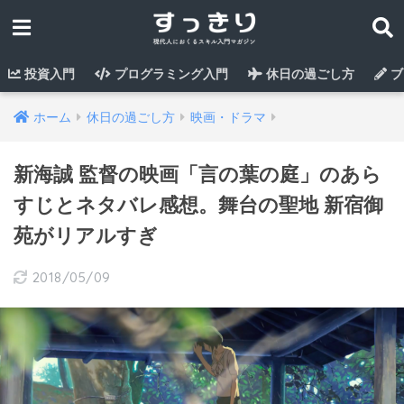
投資入門
プログラミング入門
休日の過ごし方
ブ
ホーム
休日の過ごし方
映画・ドラマ
新海誠 監督の映画「言の葉の庭」のあら
すじとネタバレ感想。舞台の聖地 新宿御
苑がリアルすぎ
2018/05/09