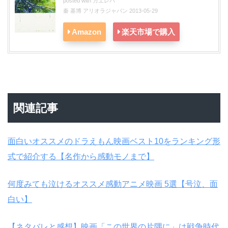
posted with
カエレバ
秦 基博 アリオラジャパン 2013-05-29
Amazon
楽天市場で購入
関連記事
面白いオススメのドラえもん映画ベスト10をランキング形
式で紹介する【名作から感動モノまで】
何度みても泣けるオススメ感動アニメ映画 5選【号泣、面
白い】
【ネタバレと感想】映画「この世界の片隅に」は戦争時代