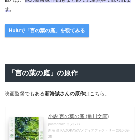
す
。
Huluで「言の葉の庭」を観てみる
「言の葉の庭」の原作
映画監督でもある
新海誠さんの原作
はこちら。
小説 言の葉の庭 (角川文庫)
posted with
ヨメレバ
新海 誠 KADOKAWA/メディアファクトリー 2016-02-
25