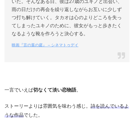
いた。そんなある日、彼は27歳のユキノと出会い、
雨の日だけの再会を繰り返しながらお互いに少しず
つ打ち解けていく。タカオは心のよりどころを失っ
てしまったユキノのために、彼女がもっと歩きたく
なるような靴を作ろうと決心する。
映画『言の葉の庭』 – シネマトゥデイ
一言でいえば
切なくて淡い恋物語
。
ストーリーよりは雰囲気を味わう感じ。
詩を読んでいるよ
うな作品
でした。