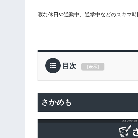
暇な休日や通勤中、通学中などのスキマ時
目次
[
表示
]
さかめも