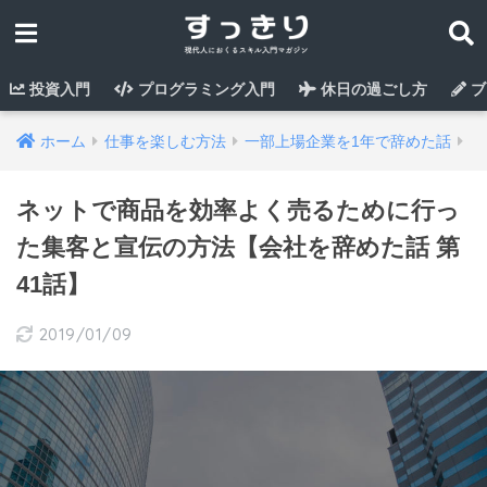
投資入門
プログラミング入門
休日の過ごし方
ブ
ホーム
仕事を楽しむ方法
一部上場企業を1年で辞めた話
ネットで商品を効率よく売るために行っ
た集客と宣伝の方法【会社を辞めた話 第
41話】
2019/01/09