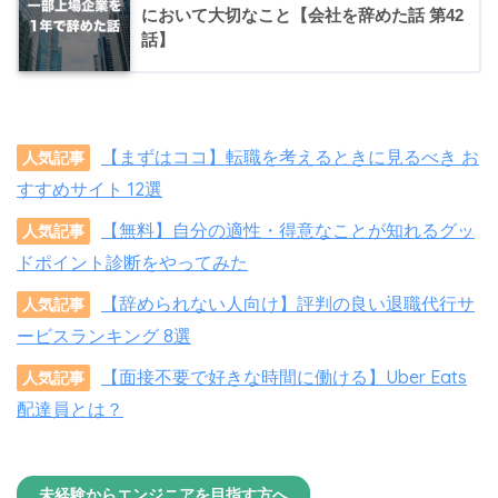
において大切なこと【会社を辞めた話 第42
話】
【まずはココ】転職を考えるときに見るべき お
人気記事
すすめサイト 12選
【無料】自分の適性・得意なことが知れるグッ
人気記事
ドポイント診断をやってみた
【辞められない人向け】評判の良い退職代行サ
人気記事
ービスランキング 8選
【面接不要で好きな時間に働ける】Uber Eats
人気記事
配達員とは？
未経験からエンジニアを目指す方へ