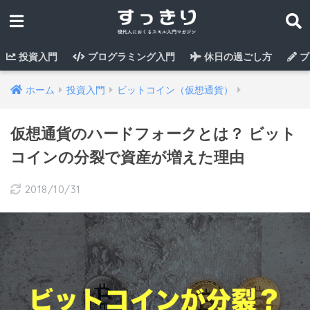
投資入門
プログラミング入門
休日の過ごし方
ブ
ホーム
投資入門
ビットコイン（仮想通貨）
仮想通貨のハードフォークとは？ ビット
コインの分裂で資産が増えた理由
2018/10/31