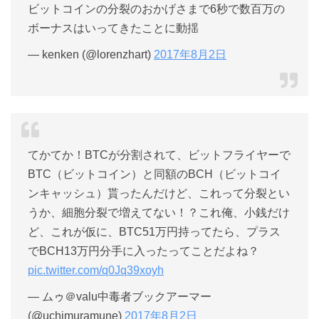
ビットコインの分裂のおかげさまで6秒で数百万の
ボーナスはいってきたことに動揺
— kenken (@lorenzhart)
2017年8月2日
てかてか！BTCが分割されて、ビットフライヤーで
BTC（ビットコイン）と同額のBCH（ビットコイ
ンキャッシュ）貰ったんだけど、これって分裂とい
うか、細胞分裂で増えてない！？これ俺、小銭だけ
ど、これが仮に、BTC51万円持ってたら、プラス
でBCH13万円分手に入ったってことだよね？
pic.twitter.com/q0Jq39xoyh
— ムゥ＠valu中毒者ブックアーマー
(@uchimuramune)
2017年8月2日