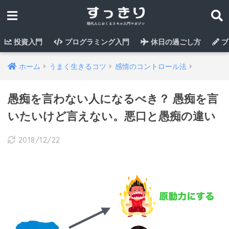
投資入門
プログラミング入門
休日の過ごし方
ブ
ホーム
うまく生きるコツ
感情のコントロール法
愚痴を言わない人になるべき？ 愚痴を言
いたいけど言えない。悪口と愚痴の違い
2018/12/22