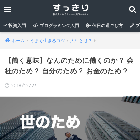
投資入門
プログラミング入門
休日の過ごし方
ブ
ホーム
うまく生きるコツ
人生とは？
【働く意味】なんのために働くのか？ 会
社のため？ 自分のため？ お金のため？
2018/12/23