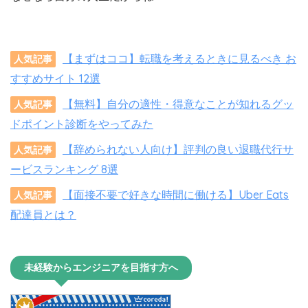
【まずはココ】転職を考えるときに見るべき お
人気記事
すすめサイト 12選
【無料】自分の適性・得意なことが知れるグッ
人気記事
ドポイント診断をやってみた
【辞められない人向け】評判の良い退職代行サ
人気記事
ービスランキング 8選
【面接不要で好きな時間に働ける】Uber Eats
人気記事
配達員とは？
未経験からエンジニアを目指す方へ