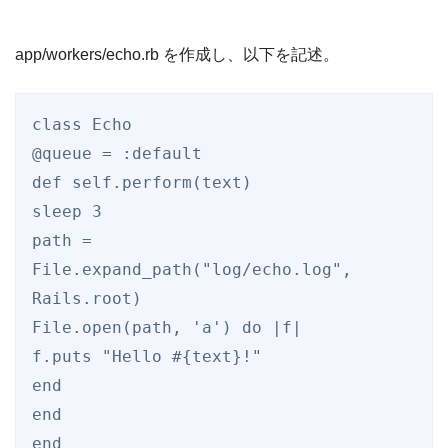
app/workers/echo.rb を作成し、以下を記述。
class
Echo
@queue
 = 
:default
def
self
.
perform
(text)

sleep 
3
path = 
File
.expand_path(
"
log/echo.log
"
, 
Rails
File
.open(path, 
'
a
'
) 
do
 |
f
|

f.puts 
"
Hello 
#{
text
}
!
"
end
end
end