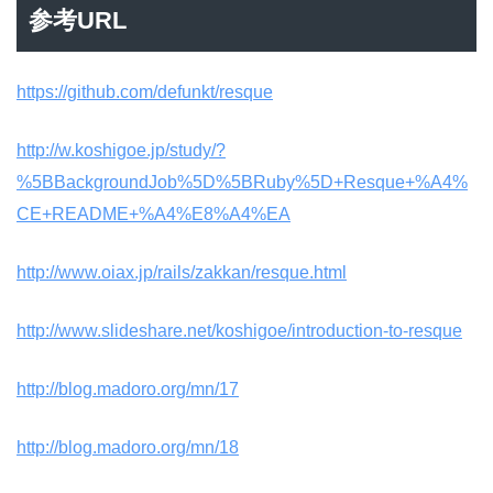
参考URL
https://github.com/defunkt/resque
http://w.koshigoe.jp/study/?
%5BBackgroundJob%5D%5BRuby%5D+Resque+%A4%
CE+README+%A4%E8%A4%EA
http://www.oiax.jp/rails/zakkan/resque.html
http://www.slideshare.net/koshigoe/introduction-to-resque
http://blog.madoro.org/mn/17
http://blog.madoro.org/mn/18