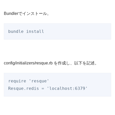
Bundlerでインストール。
config/initializers/resque.rb を作成し、以下を記述。
require
'
resque
'
Resque
.redis = 
'
localhost:6379
'