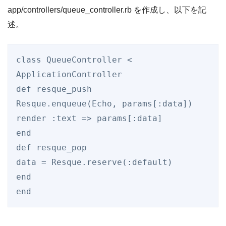
app/controllers/queue_controller.rb を作成し、以下を記
述。
class
QueueController
 < 
ApplicationController
def
resque_push
Resque
.enqueue(
Echo
, params[
:data
])

render 
:text
 => params[
:data
end
def
resque_pop
data = 
Resque
.reserve(
:default
end
end