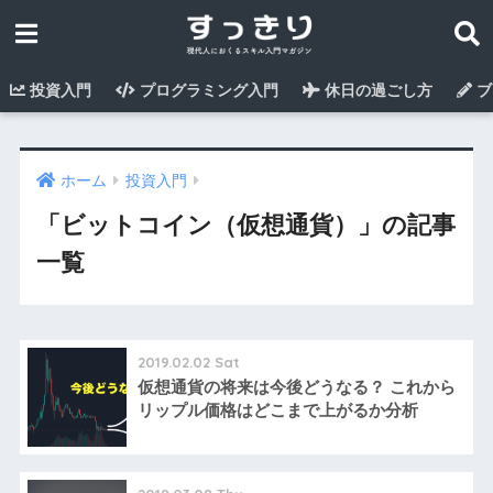
投資入門
プログラミング入門
休日の過ごし方
ブ
ホーム
投資入門
「ビットコイン（仮想通貨）」の記事
一覧
2019.02.02 Sat
仮想通貨の将来は今後どうなる？ これから
リップル価格はどこまで上がるか分析