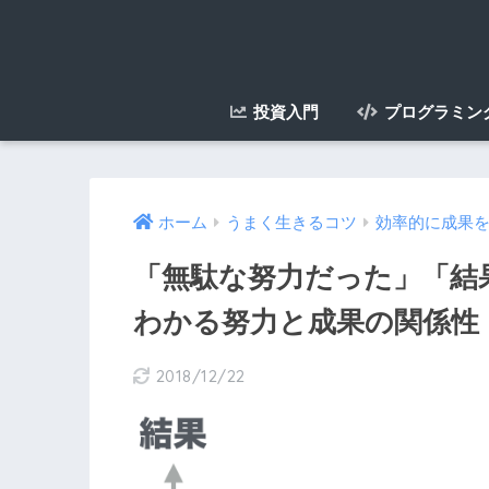
投資入門
プログラミン
ホーム
うまく生きるコツ
効率的に成果
「無駄な努力だった」「結
わかる努力と成果の関係性
2018/12/22