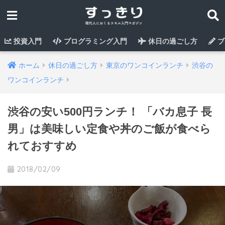
投資入門
プログラミング入門
休日の過ごし方
ブ
ホーム
休日の過ごし方
東京のワンコインランチ
渋谷の
ワンコインランチ
渋谷の安い500円ランチ！ 「バカ息子 長
男」は美味しい定食や丼のご飯が食べら
れておすすめ
2018/02/09