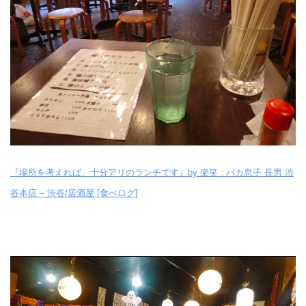
『場所を考えれば、十分アリのランチです』by 楽笑 : バカ息子 長男 渋
谷本店 – 渋谷/居酒屋 [食べログ]