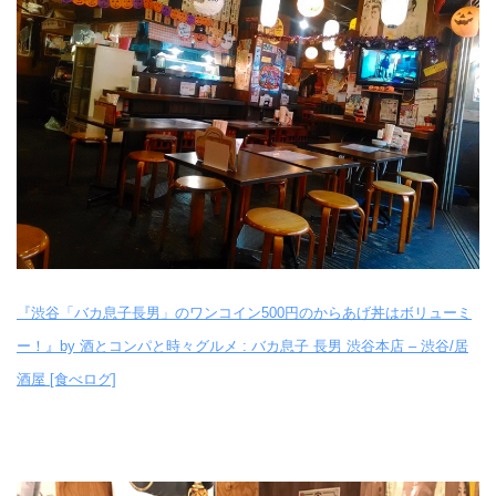
『渋谷「バカ息子長男」のワンコイン500円のからあげ丼はボリューミ
ー！』by 酒とコンパと時々グルメ : バカ息子 長男 渋谷本店 – 渋谷/居
酒屋 [食べログ]