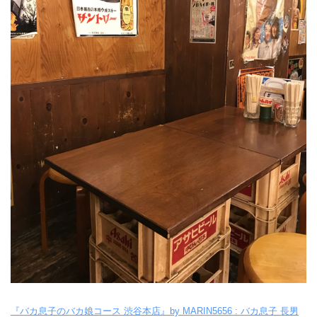
『バカ息子のバカ娘コース 渋谷本店』by MARIN5656 : バカ息子 長男