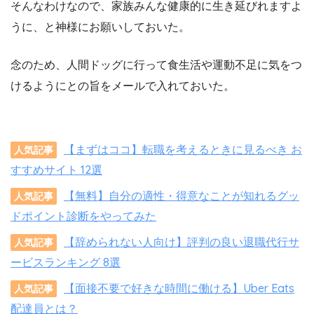
そんなわけなので、家族みんな健康的に生き延びれますよ
うに、と神様にお願いしておいた。
念のため、人間ドッグに行って食生活や運動不足に気をつ
けるようにとの旨をメールで入れておいた。
【まずはココ】転職を考えるときに見るべき お
人気記事
すすめサイト 12選
【無料】自分の適性・得意なことが知れるグッ
人気記事
ドポイント診断をやってみた
【辞められない人向け】評判の良い退職代行サ
人気記事
ービスランキング 8選
【面接不要で好きな時間に働ける】Uber Eats
人気記事
配達員とは？