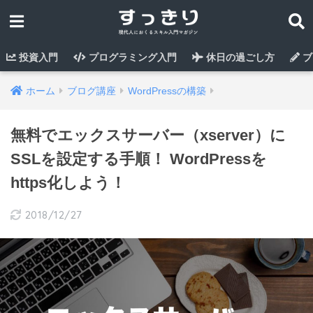
投資入門
プログラミング入門
休日の過ごし方
ブ
ホーム
ブログ講座
WordPressの構築
無料でエックスサーバー（xserver）に
SSLを設定する手順！ WordPressを
https化しよう！
2018/12/27