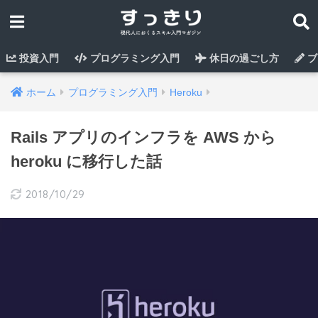
投資入門
プログラミング入門
休日の過ごし方
ブ
ホーム
プログラミング入門
Heroku
Rails アプリのインフラを AWS から
heroku に移行した話
2018/10/29