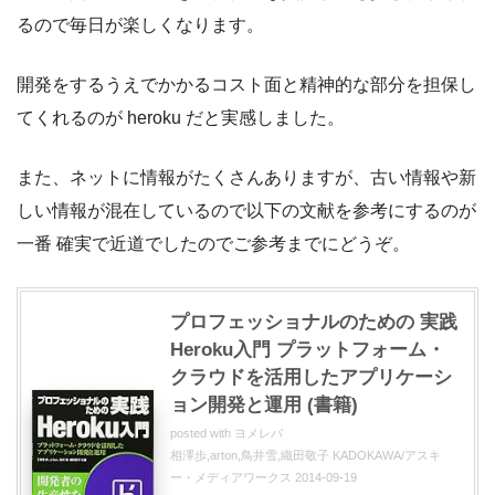
るので毎日が楽しくなります。
開発をするうえでかかるコスト面と精神的な部分を担保し
てくれるのが heroku だと実感しました。
また、ネットに情報がたくさんありますが、古い情報や新
しい情報が混在しているので以下の文献を参考にするのが
一番 確実で近道でしたのでご参考までにどうぞ。
プロフェッショナルのための 実践
Heroku入門 プラットフォーム・
クラウドを活用したアプリケーシ
ョン開発と運用 (書籍)
posted with
ヨメレバ
相澤歩,arton,鳥井雪,織田敬子 KADOKAWA/アスキ
ー・メディアワークス 2014-09-19