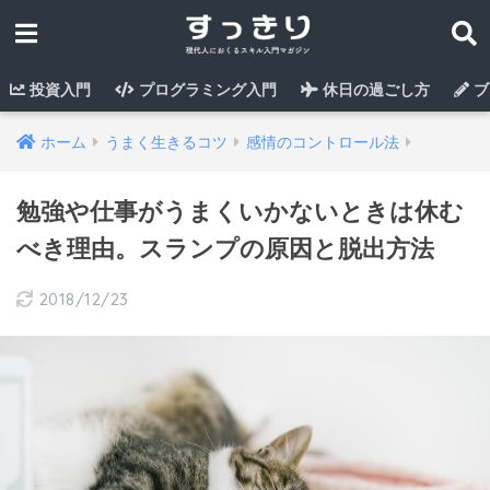
投資入門
プログラミング入門
休日の過ごし方
ブ
ホーム
うまく生きるコツ
感情のコントロール法
勉強や仕事がうまくいかないときは休む
べき理由。スランプの原因と脱出方法
2018/12/23