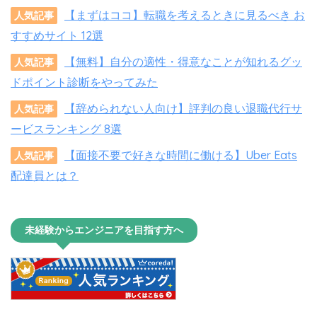
【まずはココ】転職を考えるときに見るべき お
人気記事
すすめサイト 12選
【無料】自分の適性・得意なことが知れるグッ
人気記事
ドポイント診断をやってみた
【辞められない人向け】評判の良い退職代行サ
人気記事
ービスランキング 8選
【面接不要で好きな時間に働ける】Uber Eats
人気記事
配達員とは？
未経験からエンジニアを目指す方へ