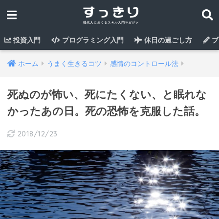
投資入門
プログラミング入門
休日の過ごし方
ブ
ホーム
うまく生きるコツ
感情のコントロール法
死ぬのが怖い、死にたくない、と眠れな
かったあの日。死の恐怖を克服した話。
2018/12/23