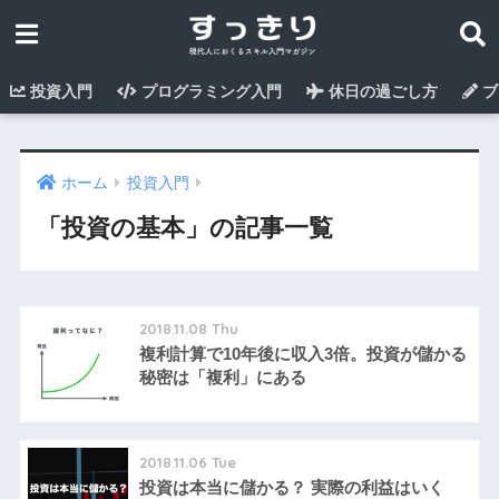
投資入門
プログラミング入門
休日の過ごし方
ブ
ホーム
投資入門
「投資の基本」の記事一覧
2018.11.08 Thu
複利計算で10年後に収入3倍。投資が儲かる
秘密は「複利」にある
2018.11.06 Tue
投資は本当に儲かる？ 実際の利益はいく