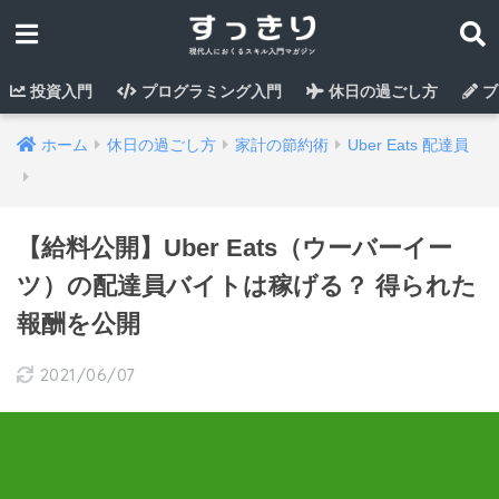
投資入門
プログラミング入門
休日の過ごし方
ブ
ホーム
休日の過ごし方
家計の節約術
Uber Eats 配達員
【給料公開】Uber Eats（ウーバーイー
ツ）の配達員バイトは稼げる？ 得られた
報酬を公開
2021/06/07