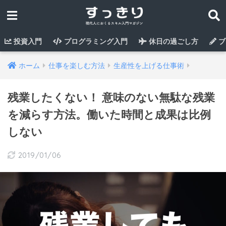
投資入門
プログラミング入門
休日の過ごし方
ブ
ホーム
仕事を楽しむ方法
生産性を上げる仕事術
残業したくない！ 意味のない無駄な残業
を減らす方法。働いた時間と成果は比例
しない
2019/01/06