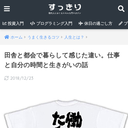
投資入門
プログラミング入門
休日の過ごし方
ブ
ホーム
うまく生きるコツ
人生とは？
田舎と都会で暮らして感じた違い。仕事
と自分の時間と生きがいの話
2018/12/23