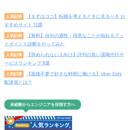
【まずはココ】転職を考えるときに見るべき お
人気記事
すすめサイト 12選
【無料】自分の適性・得意なことが知れるグッ
人気記事
ドポイント診断をやってみた
【辞められない人向け】評判の良い退職代行サ
人気記事
ービスランキング 8選
【面接不要で好きな時間に働ける】Uber Eats
人気記事
配達員とは？
未経験からエンジニアを目指す方へ