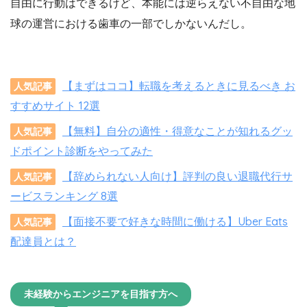
自由に行動はできるけど、本能には逆らえない不自由な地
球の運営における歯車の一部でしかないんだし。
【まずはココ】転職を考えるときに見るべき お
人気記事
すすめサイト 12選
【無料】自分の適性・得意なことが知れるグッ
人気記事
ドポイント診断をやってみた
【辞められない人向け】評判の良い退職代行サ
人気記事
ービスランキング 8選
【面接不要で好きな時間に働ける】Uber Eats
人気記事
配達員とは？
未経験からエンジニアを目指す方へ