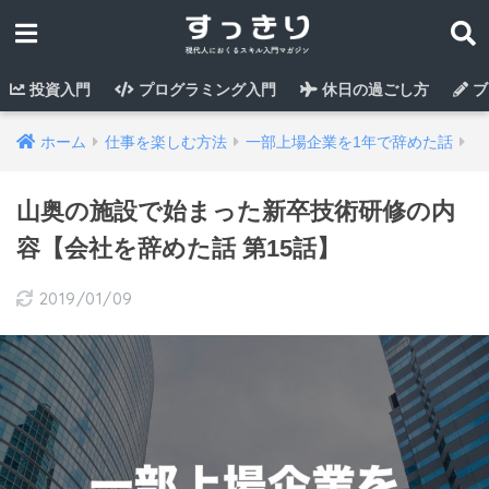
投資入門
プログラミング入門
休日の過ごし方
ブ
ホーム
仕事を楽しむ方法
一部上場企業を1年で辞めた話
山奥の施設で始まった新卒技術研修の内
容【会社を辞めた話 第15話】
2019/01/09