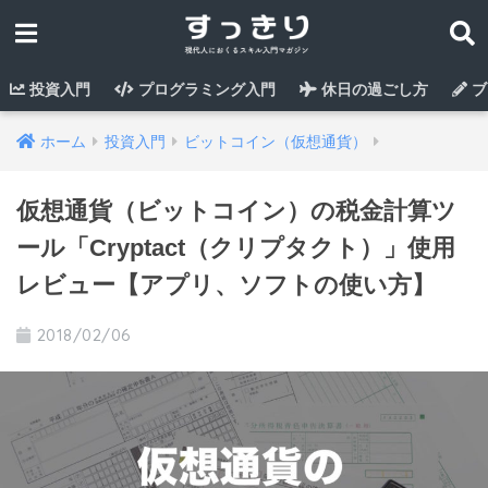
投資入門
プログラミング入門
休日の過ごし方
ブ
ホーム
投資入門
ビットコイン（仮想通貨）
仮想通貨（ビットコイン）の税金計算ツ
ール「Cryptact（クリプタクト）」使用
レビュー【アプリ、ソフトの使い方】
2018/02/06