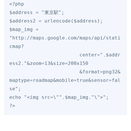
<
?p
$address
 = 
"
東京駅
"
$address2
 = urlencode(
$address
$map_img
 = 
"
http://maps.google.com/maps/api/stati
cmap?
			center=
"
.
$addr
ess2
.
"
&zoom=13&size=200x150
			&format=png32&
maptype=roadmap&mobile=true&sensor=fal
se
"
;

echo 
"
<img src=\"
"
.
$map_img
.
"
\">
"
?>