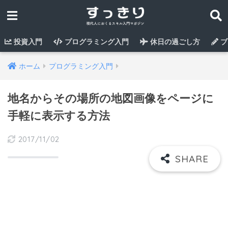
投資入門
プログラミング入門
休日の過ごし方
ブ
ホーム
プログラミング入門
地名からその場所の地図画像をページに
手軽に表示する方法
2017/11/02