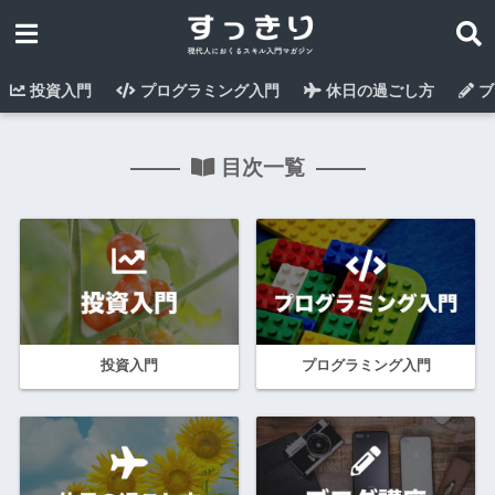
投資入門
プログラミング入門
休日の過ごし方
ブ
目次一覧
投資入門
プログラミング入門