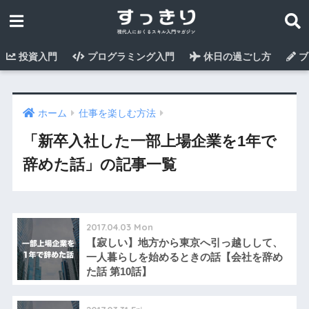
投資入門
プログラミング入門
休日の過ごし方
ブ
ホーム
仕事を楽しむ方法
「新卒入社した一部上場企業を1年で
辞めた話」の記事一覧
2017.04.03 Mon
【寂しい】地方から東京へ引っ越しして、
一人暮らしを始めるときの話【会社を辞め
た話 第10話】