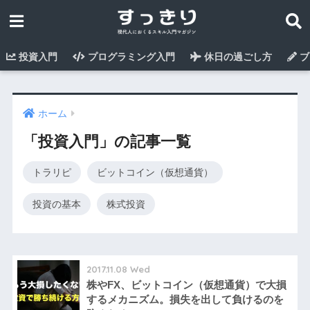
投資入門
プログラミング入門
休日の過ごし方
ブ
ホーム
「投資入門」の記事一覧
トラリピ
ビットコイン（仮想通貨）
投資の基本
株式投資
2017.11.08 Wed
株やFX、ビットコイン（仮想通貨）で大損
するメカニズム。損失を出して負けるのを