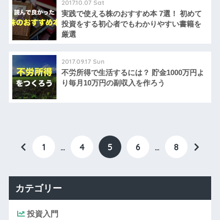
2017.10.07 Sat
実践で使える株のおすすめ本 7選！ 初めて
投資をする初心者でもわかりやすい書籍を
厳選
2017.09.17 Sun
不労所得で生活するには？ 貯金1000万円よ
り毎月10万円の副収入を作ろう
1
…
4
5
6
…
8
カテゴリー
投資入門