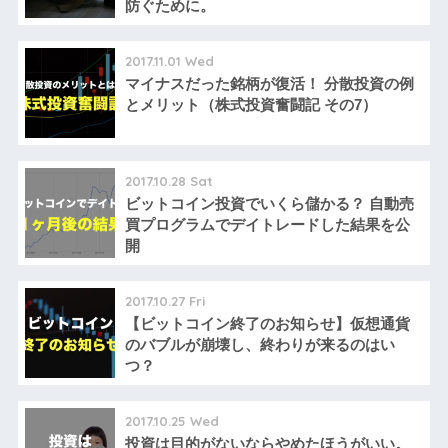
防ぐために。
2017.11.01 Wed
マイナスだった銘柄が復活！ 分散投資の例
とメリット（株式投資奮闘記 その7）
2017.10.28 Sat
ビットコイン投資でいくら儲かる？ 自動売
買プログラムでデイトレードした結果を公
開
2017.10.27 Fri
【ビットコイン終了のお知らせ】仮想通貨
のバブルが崩壊し、終わりが来るのはい
つ？
2017.10.25 Wed
投資は目的がないならやめたほうがいい。