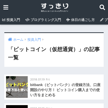
投資入門
プログラミング入門
休日の過ごし方
ブ
ホーム
投資入門
「ビットコイン（仮想通貨）」の記事
一覧
2018.01.19 Fri
bitbank（ビットバンク）の登録方法、口座
開設のやり方！ ビットコイン購入までの使
い方をまとめる