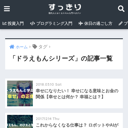
投資入門
プログラミング入門
休日の過ごし方
ブ
タグ
ホーム
「ドラえもんシリーズ」の記事一覧
2018.03.10 Sat
幸せになりたい！ 幸せになる意味とお金の
関係【幸せとは何か？ 幸福とは？】
2017.12.14 Thu
これからなくなる仕事は？ ロボットやAIが